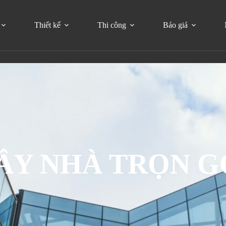
Thiết kế
Thi công
Báo giá
ÂY NHÀ TRỌN G