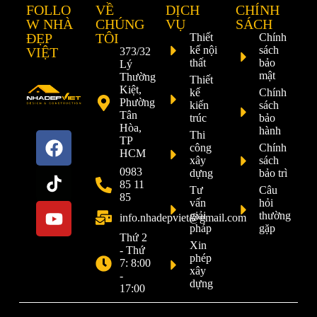
FOLLO
VỀ
DỊCH
CHÍNH
W NHÀ
CHÚNG
VỤ
SÁCH
ĐẸP
TÔI
Thiết
Chính
kế nội
sách
VIỆT
373/32
thất
bảo
Lý
mật
Thường
Thiết
Kiệt,
kế
Chính
Phường
kiến
sách
Tân
trúc
bảo
Hòa,
hành
Thi
TP
công
Chính
HCM
xây
sách
0983
dựng
bảo trì
85 11
Tư
Câu
85
vấn
hỏi
giải
thường
info.nhadepviet@gmail.com
pháp
gặp
Thứ 2
Xin
- Thứ
phép
7: 8:00
xây
-
dựng
17:00