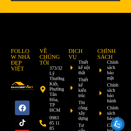
FOLLO
VỀ
DỊCH
CHÍNH
W NHÀ
CHÚNG
VỤ
SÁCH
ĐẸP
TÔI
Thiết
Chính
kế nội
sách
VIỆT
373/32
thất
bảo
Lý
mật
Thường
Thiết
Kiệt,
kế
Chính
Phường
kiến
sách
Tân
trúc
bảo
Hòa,
hành
Thi
TP
công
Chính
HCM
xây
sách
0983
dựng
bảo trì
85 11
Tư
Câu
85
vấn
hỏi