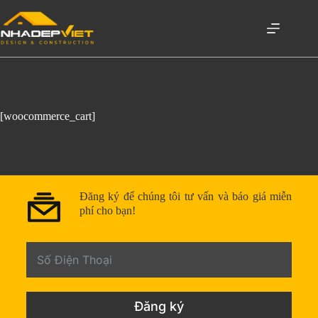
[woocommerce_cart]
Đăng ký để chúng tôi tư vấn và báo giá miễn
phí cho bạn!
Đăng ký