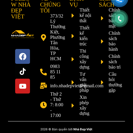
W NHÀ
CHÚNG
VỤ
SÁCH
ĐẸP
TÔI
Thiết
Chính
kế nội
sách
VIỆT
373/32
thất
bảo
Lý
mật
Thường
Thiết
Kiệt,
kế
Chính
Phường
kiến
sách
Tân
trúc
bảo
Hòa,
hành
Thi
TP
công
Chính
HCM
xây
sách
0983
dựng
bảo trì
85 11
Tư
Câu
85
vấn
hỏi
giải
thường
info.nhadepviet@gmail.com
pháp
gặp
Thứ 2
Xin
- Thứ
phép
7: 8:00
xây
-
dựng
17:00
2026 © Bản quyền bởi
Nhà Đẹp Việt